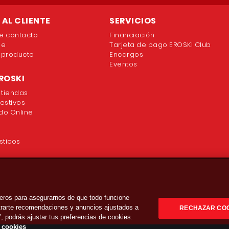
AL CLIENTE
SERVICIOS
e contacto
Financiación
ne
Tarjeta de pago EROSKI Club
 producto
Encargos
Eventos
ROSKI
 tiendas
festivos
o Online
sticos
eros para asegurarnos de que todo funcione
strarte recomendaciones y anuncios ajustados a
RECHAZAR CO
’, podrás ajustar tus preferencias de cookies.
e cookies