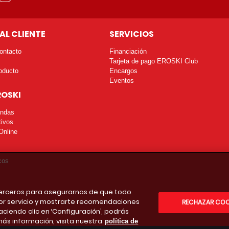
AL CLIENTE
SERVICIOS
ontacto
Financiación
Tarjeta de pago EROSKI Club
oducto
Encargos
Eventos
ROSKI
endas
tivos
Online
cos
 terceros para asegurarnos de que todo
or servicio y mostrarte recomendaciones
RECHAZAR COO
aciendo clic en ‘Configuración’, podrás
más información, visita nuestra
política de