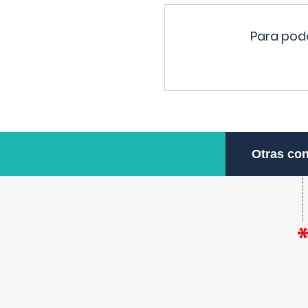
Para pode
Otras con