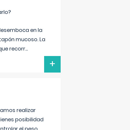
arlo?
e desemboca en la
 tapón mucoso. La
que recorr
...
+
damos realizar
tienes posibilidad
trolar el peso,
...