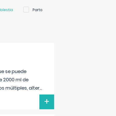
olestia
Parto
que se puede
e 2000 ml de
s múltiples, alter
...
+