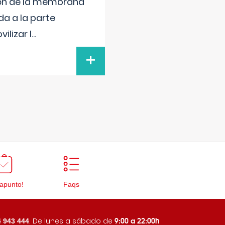
sión de la membrana
da a la parte
ilizar l
...
+
apunto!
Faqs
9:00 a 22:00h
. De lunes a sábado de
 943 444