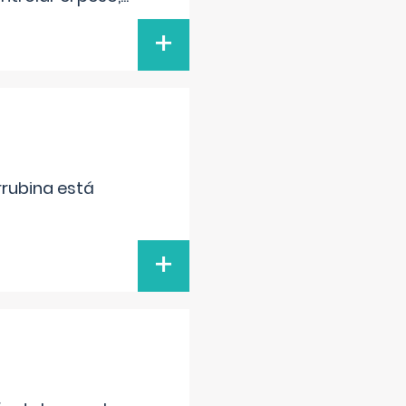
+
irrubina está
+