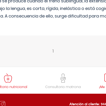
 se produce cuando el freno sublingual, la exten
 la lengua, es corta, rígida, inelástica o está cogi
a. A consecuencia de ello, surge dificultad para mov
1
torio nutricional
Consultorio matrona
¡Me 
Atención al cliente:
944