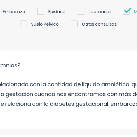
Embarazo
Epidural
Lactancia
M
Suelo Pélvico
Otras consultas
ramnios?
relacionada con la cantidad de líquido amniótico, 
de la gestación cuando nos encontramos con más d
Se relaciona con la diabetes gestacional, embarazo