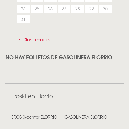
24
25
26
27
28
29
30
31
*
Días cerrados
NO HAY FOLLETOS DE GASOLINERA ELORRIO
Eroski en Elorrio:
EROSKI/center ELORRIO II
GASOLINERA ELORRIO