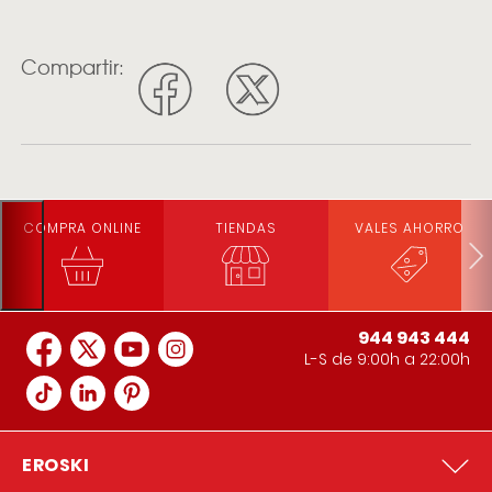
Compartir:
COMPRA ONLINE
TIENDAS
VALES AHORRO
944 943 444
L-S de 9:00h a 22:00h
EROSKI