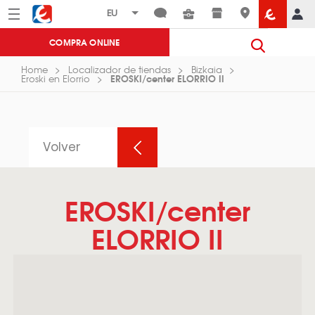
Menú
Eroski
COMPRA ONLINE
Home
Localizador de tiendas
Bizkaia
EROSKI/center ELORRIO II
Eroski en Elorrio
Volver
EROSKI/center
ELORRIO II