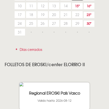
10
11
12
13
14
15
16
17
18
19
20
21
22
23
24
25
26
27
28
29
30
31
*
Días cerrados
FOLLETOS DE EROSKI/center ELORRIO II
Regional EROSKI País Vasco
Valido hasta: 2026-08-12