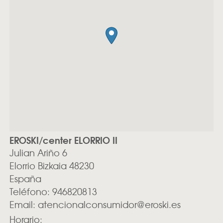
EROSKI/center ELORRIO II
Julian Ariño 6
Elorrio
Bizkaia
48230
España
Teléfono:
946820813
Email:
atencionalconsumidor@eroski.es
Horario: