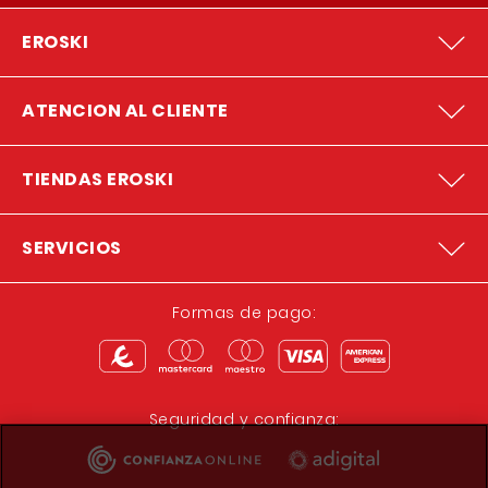
EROSKI
ATENCION AL CLIENTE
TIENDAS EROSKI
SERVICIOS
Formas de pago:
Seguridad y confianza: