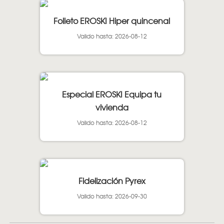
Folleto EROSKI Hiper quincenal
Valido hasta: 2026-08-12
Especial EROSKI Equipa tu
vivienda
Valido hasta: 2026-08-12
Fidelización Pyrex
Valido hasta: 2026-09-30