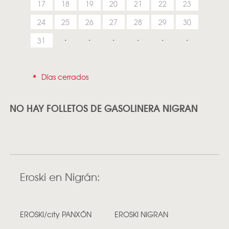
17
18
19
20
21
22
23
24
25
26
27
28
29
30
31
*
Días cerrados
NO HAY FOLLETOS DE GASOLINERA NIGRAN
Eroski en Nigrán:
EROSKI/city PANXÓN
EROSKI NIGRAN