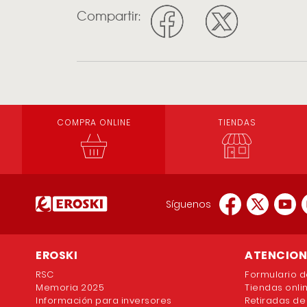
Compartir:
COMPRA ONLINE
TIENDAS
Síguenos
EROSKI
ATENCION 
RSC
Formulario d
Memoria 2025
Tiendas onli
Información para inversores
Retiradas de