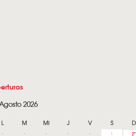
erturas
Agosto 2026
L
M
Mi
J
V
S
D
1
2