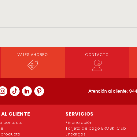
VALES AHORRO
CONTACTO
Atención al cliente:
944
AL CLIENTE
SERVICIOS
e contacto
Financiación
ne
Tarjeta de pago EROSKI Club
 producto
Encargos