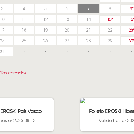
7
3
4
5
6
8
9
10
11
12
13
14
15
16
17
18
19
20
21
22
23
24
25
26
27
28
29
30
31
ías cerrados
 EROSKI País Vasco
Folleto EROSKI Hipe
hasta: 2026-08-12
Valido hasta: 20