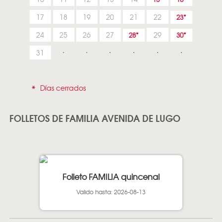
17
18
19
20
21
22
23
24
25
26
27
29
28
30
31
*
Días cerrados
FOLLETOS DE FAMILIA AVENIDA DE LUGO
Folleto FAMILIA quincenal
Valido hasta: 2026-08-13