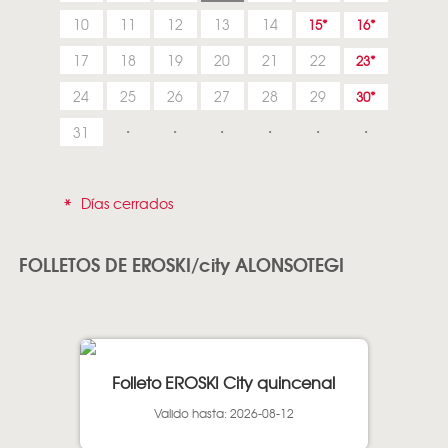
10
11
12
13
14
15
16
17
18
19
20
21
22
23
24
25
26
27
28
29
30
31
*
Días cerrados
FOLLETOS DE EROSKI/city ALONSOTEGI
Folleto EROSKI City quincenal
Valido hasta: 2026-08-12