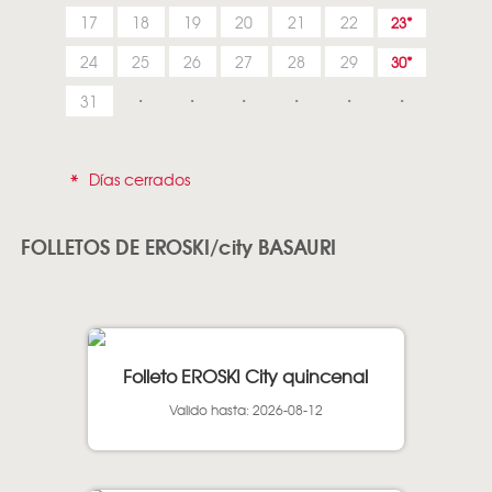
17
18
19
20
21
22
23
24
25
26
27
28
29
30
31
*
Días cerrados
FOLLETOS DE EROSKI/city BASAURI
Folleto EROSKI City quincenal
Valido hasta: 2026-08-12