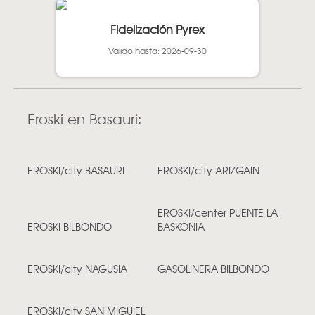
Fidelización Pyrex
Valido hasta: 2026-09-30
Eroski en Basauri:
EROSKI/city BASAURI
EROSKI/city ARIZGAIN
EROSKI/center PUENTE LA
EROSKI BILBONDO
BASKONIA
EROSKI/city NAGUSIA
GASOLINERA BILBONDO
EROSKI/city SAN MIGUIEL