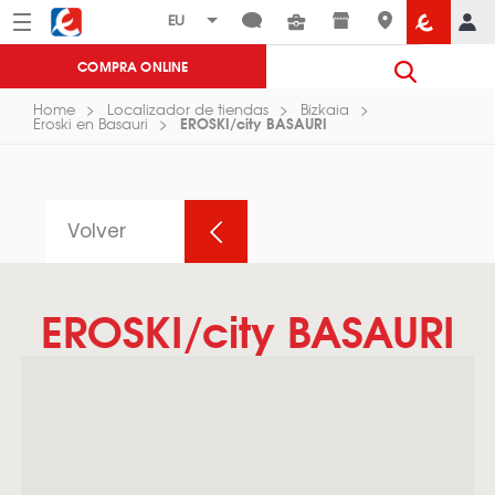
Menú
Eroski
COMPRA ONLINE
Home
Localizador de tiendas
Bizkaia
EROSKI/city BASAURI
Eroski en Basauri
Volver
EROSKI/city BASAURI