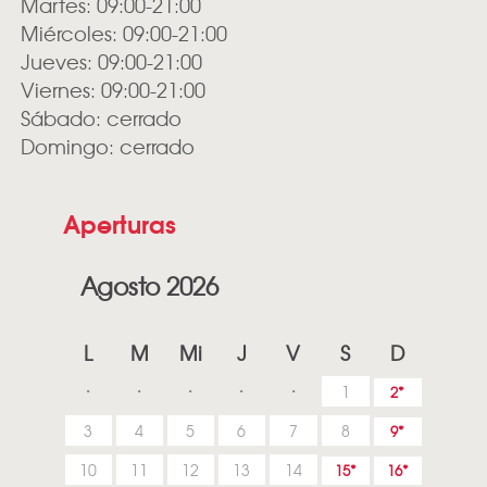
Martes: 09:00-21:00
Miércoles: 09:00-21:00
Jueves: 09:00-21:00
Viernes: 09:00-21:00
Sábado: cerrado
Domingo: cerrado
Aperturas
Agosto 2026
L
M
Mi
J
V
S
D
1
2
3
4
5
6
7
8
9
10
11
12
13
14
15
16