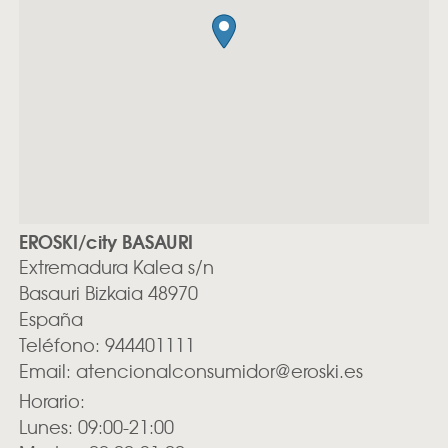
EROSKI/city BASAURI
Extremadura Kalea s/n
Basauri
Bizkaia
48970
España
Teléfono:
944401111
Email:
atencionalconsumidor@eroski.es
Horario:
Lunes: 09:00-21:00