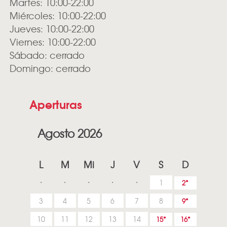
Martes: 10:00-22:00
Miércoles: 10:00-22:00
Jueves: 10:00-22:00
Viernes: 10:00-22:00
Sábado: cerrado
Domingo: cerrado
Aperturas
Agosto 2026
L
M
Mi
J
V
S
D
1
2
3
4
5
6
7
8
9
10
11
12
13
14
15
16