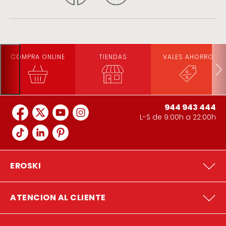
COMPRA ONLINE
TIENDAS
VALES AHORRO
944 943 444
L-S de 9:00h a 22:00h
EROSKI
ATENCION AL CLIENTE