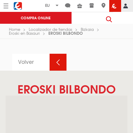
Menú
Eroski
COMPRA ONLINE
Home
Localizador de tiendas
Bizkaia
EROSKI BILBONDO
Eroski en Basauri
Volver
EROSKI BILBONDO