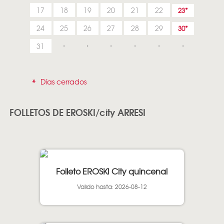
17
18
19
20
21
22
23
24
25
26
27
28
29
30
31
*
Días cerrados
FOLLETOS DE EROSKI/city ARRESI
Folleto EROSKI City quincenal
Valido hasta: 2026-08-12