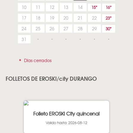
10
11
12
13
14
15
16
17
18
19
20
21
22
23
24
25
26
27
28
29
30
31
*
Días cerrados
FOLLETOS DE EROSKI/city DURANGO
Folleto EROSKI City quincenal
Valido hasta: 2026-08-12