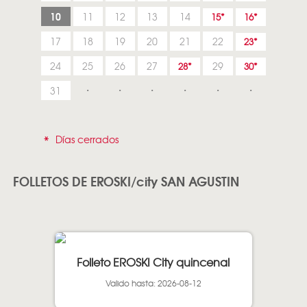
10
11
12
13
14
15
16
17
18
19
20
21
22
23
24
25
26
27
29
28
30
31
*
Días cerrados
FOLLETOS DE EROSKI/city SAN AGUSTIN
Folleto EROSKI City quincenal
Valido hasta: 2026-08-12