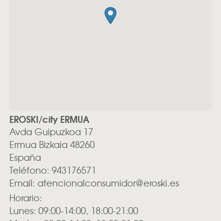
EROSKI/city ERMUA
Avda Guipuzkoa 17
Ermua
Bizkaia
48260
España
Teléfono:
943176571
Email:
atencionalconsumidor@eroski.es
Horario:
Lunes: 09:00-14:00, 18:00-21:00