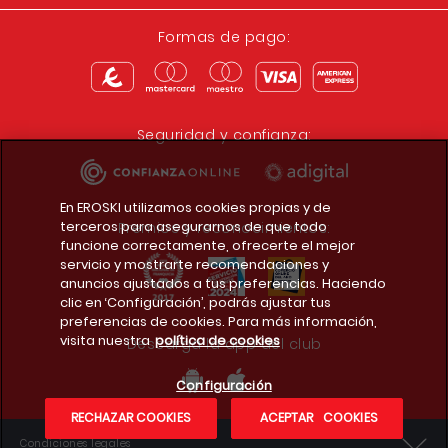
Formas de pago:
Seguridad y confianza:
En EROSKI utilizamos cookies propias y de
terceros para asegurarnos de que todo
Premios y reconocimientos:
funcione correctamente, ofrecerte el mejor
servicio y mostrarte recomendaciones y
anuncios ajustados a tus preferencias. Haciendo
clic en ‘Configuración’, podrás ajustar tus
preferencias de cookies. Para más información,
visita nuestra
política de cookies
Descarga la app del club
Configuración
RECHAZAR COOKIES
ACEPTAR COOKIES
Condiciones legales