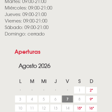
Martes: 09:00-21:00
Miércoles: 09:00-21:00
Jueves: 09:00-21:00
Viernes: 09:00-21:00
Sábado: 09:00-21:00
Domingo: cerrado
Aperturas
Agosto 2026
L
M
Mi
J
V
S
D
1
2
7
3
4
5
6
8
9
10
11
12
13
14
15
16