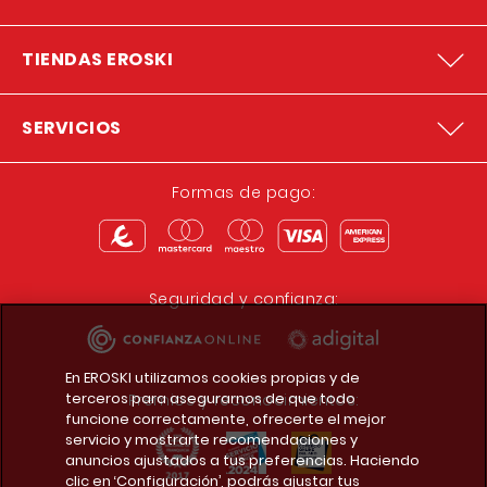
TIENDAS EROSKI
SERVICIOS
Formas de pago:
Seguridad y confianza:
En EROSKI utilizamos cookies propias y de
terceros para asegurarnos de que todo
Premios y reconocimientos:
funcione correctamente, ofrecerte el mejor
servicio y mostrarte recomendaciones y
anuncios ajustados a tus preferencias. Haciendo
clic en ‘Configuración’, podrás ajustar tus