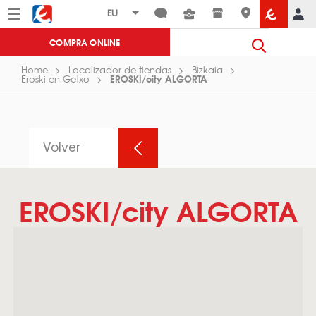
Menú
Eroski
COMPRA ONLINE
Home
Localizador de tiendas
Bizkaia
EROSKI/city ALGORTA
Eroski en Getxo
Volver
EROSKI/city ALGORTA