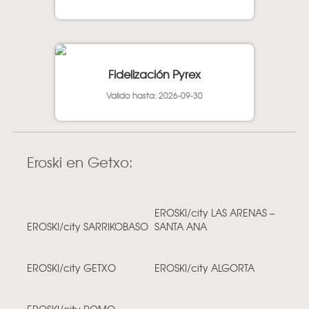
Fidelización Pyrex
Valido hasta: 2026-09-30
Eroski en Getxo:
EROSKI/city LAS ARENAS –
EROSKI/city SARRIKOBASO
SANTA ANA
EROSKI/city GETXO
EROSKI/city ALGORTA
EROSKI/city ROMO