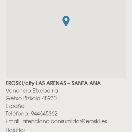
EROSKI/city LAS ARENAS – SANTA ANA
Venancio Etxebarria
Getxo
Bizkaia
48930
España
Teléfono:
944645362
Email:
atencionalconsumidor@eroski.es
Horario: