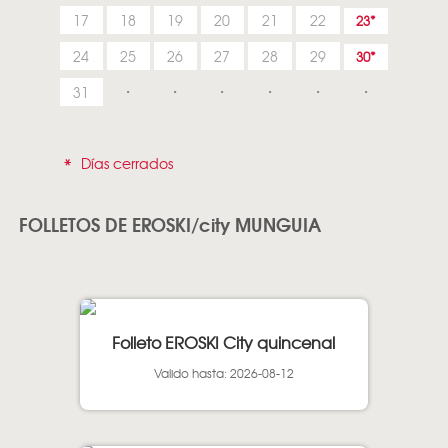
17
18
19
20
21
22
23
24
25
26
27
28
29
30
31
*
Días cerrados
FOLLETOS DE EROSKI/city MUNGUIA
Folleto EROSKI City quincenal
Valido hasta: 2026-08-12