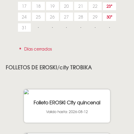
17
18
19
20
21
22
23
24
25
26
27
28
29
30
31
*
Días cerrados
FOLLETOS DE EROSKI/city TROBIKA
Folleto EROSKI City quincenal
Valido hasta: 2026-08-12