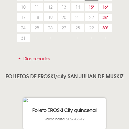
10
11
12
13
14
15
16
17
18
19
20
21
22
23
24
25
26
27
28
29
30
31
*
Días cerrados
FOLLETOS DE EROSKI/city SAN JULIAN DE MUSKIZ
Folleto EROSKI City quincenal
Valido hasta: 2026-08-12