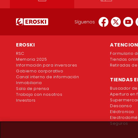
Síguenos
EROSKI
ATENCION 
RSC
Formulario d
Memoria 2025
Tiendas onli
Información para inversores
Retiradas de
Gobierno corporativo
Canal interno de información
TIENDAS E
Inmobiliaria
Buscador de
Sala de prensa
Apertura en 
Trabaja con nosotros
Supermercad
Investors
Descanso
Eléctronica
Electrodomé
Seguros