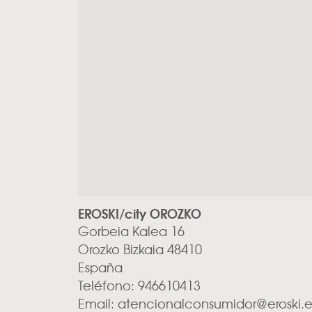
EROSKI/city OROZKO
Gorbeia Kalea 16
Orozko
Bizkaia
48410
España
Teléfono:
946610413
Email:
atencionalconsumidor@eroski.e