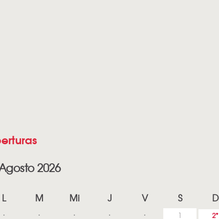
erturas
Agosto 2026
L
M
Mi
J
V
S
D
1
2