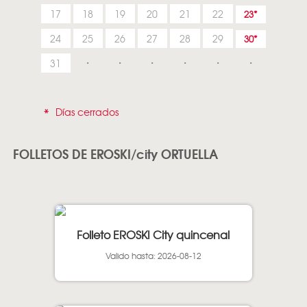
17
18
19
20
21
22
23
24
25
26
27
28
29
30
31
*
Días cerrados
FOLLETOS DE EROSKI/city ORTUELLA
Folleto EROSKI City quincenal
Valido hasta: 2026-08-12