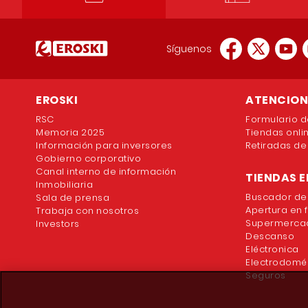
Síguenos
EROSKI
ATENCION 
RSC
Formulario d
Memoria 2025
Tiendas onli
Información para inversores
Retiradas de
Gobierno corporativo
Canal interno de información
TIENDAS E
Inmobiliaria
Buscador de
Sala de prensa
Apertura en 
Trabaja con nosotros
Supermercad
Investors
Descanso
Eléctronica
Electrodomé
Seguros