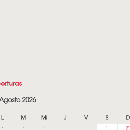
erturas
Agosto 2026
L
M
Mi
J
V
S
D
1
2