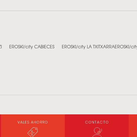
I
EROSKI/city CABIECES
EROSKI/city LA TXITXARRA
EROSKI/ci
VALES AHORRO
CONTACTO