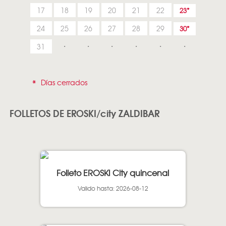
17
18
19
20
21
22
23
24
25
26
27
28
29
30
31
*
Días cerrados
FOLLETOS DE EROSKI/city ZALDIBAR
Folleto EROSKI City quincenal
Valido hasta: 2026-08-12