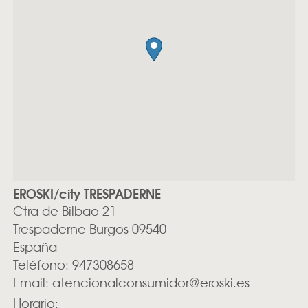
EROSKI/city TRESPADERNE
Ctra de Bilbao 21
Trespaderne
Burgos
09540
España
Teléfono:
947308658
Email:
atencionalconsumidor@eroski.es
Horario: