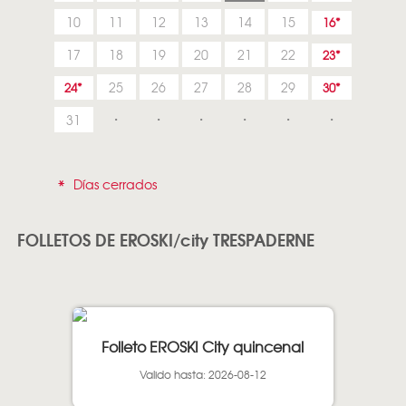
10
11
12
13
14
15
16
17
18
19
20
21
22
23
25
26
27
28
29
24
30
31
*
Días cerrados
FOLLETOS DE EROSKI/city TRESPADERNE
Folleto EROSKI City quincenal
Valido hasta: 2026-08-12