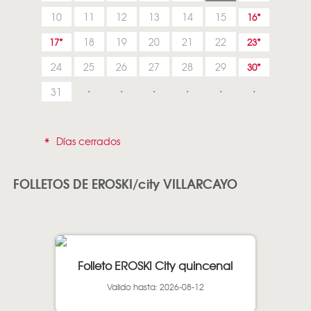
10
11
12
13
14
15
16
18
19
20
21
22
17
23
24
25
26
27
28
29
30
31
*
Días cerrados
FOLLETOS DE EROSKI/city VILLARCAYO
Folleto EROSKI City quincenal
Valido hasta: 2026-08-12