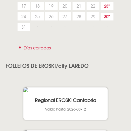
17
18
19
20
21
22
23
24
25
26
27
28
29
30
31
*
Días cerrados
FOLLETOS DE EROSKI/city LAREDO
Regional EROSKI Cantabria
Valido hasta: 2026-08-12