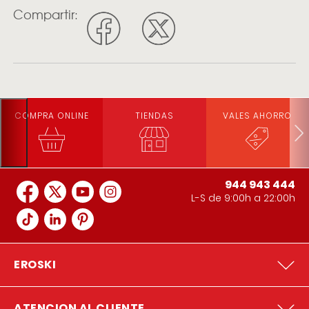
Compartir:
COMPRA ONLINE
TIENDAS
VALES AHORRO
944 943 444
L-S de 9:00h a 22:00h
EROSKI
ATENCION AL CLIENTE