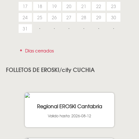
17
18
19
20
21
22
23
24
25
26
27
28
29
30
31
*
Días cerrados
FOLLETOS DE EROSKI/city CUCHIA
Regional EROSKI Cantabria
Valido hasta: 2026-08-12