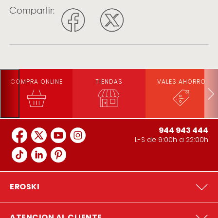
Compartir:
COMPRA ONLINE
TIENDAS
VALES AHORRO
944 943 444
L-S de 9:00h a 22:00h
EROSKI
ATENCION AL CLIENTE