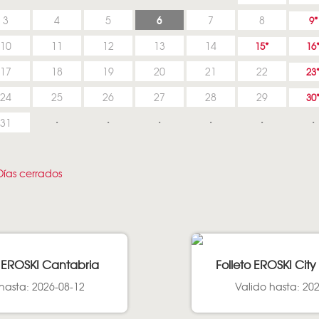
6
3
4
5
7
8
9
10
11
12
13
14
15
16
17
18
19
20
21
22
23
24
25
26
27
28
29
30
31
ías cerrados
 EROSKI Cantabria
Folleto EROSKI Cit
hasta: 2026-08-12
Valido hasta: 20