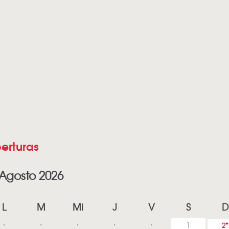
erturas
Agosto 2026
L
M
Mi
J
V
S
D
1
2