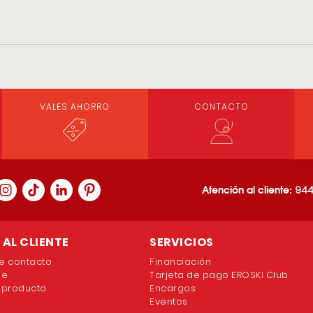
VALES AHORRO
CONTACTO
Atención al cliente:
944
AL CLIENTE
SERVICIOS
e contacto
Financiación
ne
Tarjeta de pago EROSKI Club
 producto
Encargos
Eventos