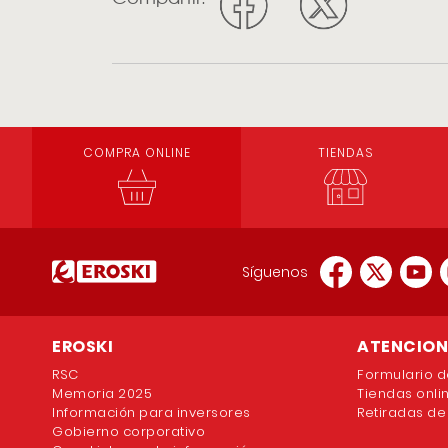
COMPRA ONLINE
TIENDAS
Síguenos
EROSKI
ATENCION 
RSC
Formulario d
Memoria 2025
Tiendas onli
Información para inversores
Retiradas de
Gobierno corporativo