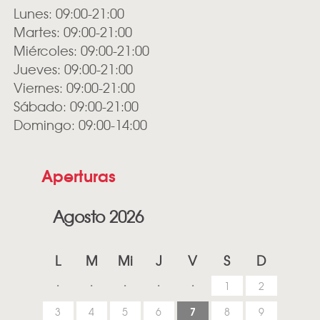
Lunes: 09:00-21:00
Martes: 09:00-21:00
Miércoles: 09:00-21:00
Jueves: 09:00-21:00
Viernes: 09:00-21:00
Sábado: 09:00-21:00
Domingo: 09:00-14:00
Aperturas
Agosto 2026
L
M
Mi
J
V
S
D
1
2
7
3
4
5
6
8
9