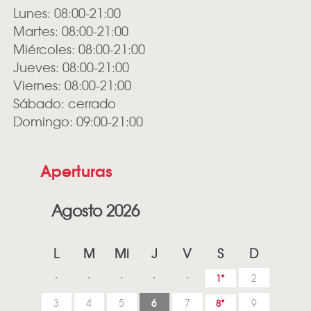
Lunes: 08:00-21:00
Martes: 08:00-21:00
Miércoles: 08:00-21:00
Jueves: 08:00-21:00
Viernes: 08:00-21:00
Sábado: cerrado
Domingo: 09:00-21:00
Aperturas
Agosto 2026
L
M
Mi
J
V
S
D
2
1
6
3
4
5
7
9
8