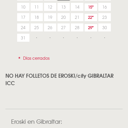
10
11
12
13
14
16
15
17
18
19
20
21
23
22
24
25
26
27
28
30
29
31
*
Días cerrados
NO HAY FOLLETOS DE EROSKI/city GIBRALTAR
ICC
Eroski en Gibraltar: