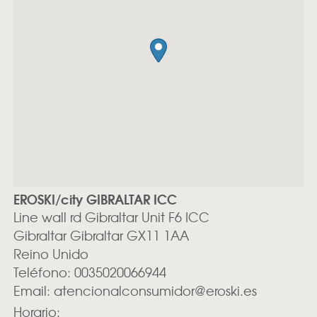
EROSKI/city GIBRALTAR ICC
Line wall rd Gibraltar Unit F6 ICC
Gibraltar
Gibraltar
GX11 1AA
Reino Unido
Teléfono:
0035020066944
Email:
atencionalconsumidor@eroski.es
Horario: