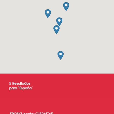
5
Resultados
para "
España
"
EROSKI/center GIBRALTAR