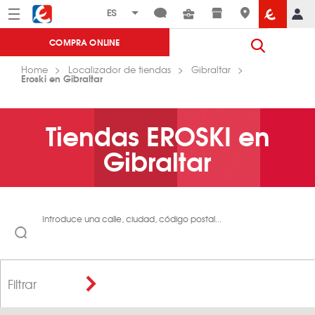
Menú
Eroski
COMPRA ONLINE
Home
Localizador de tiendas
Gibraltar
Eroski en Gibraltar
Tiendas EROSKI en
Gibraltar
Introduce una calle, ciudad, código postal...