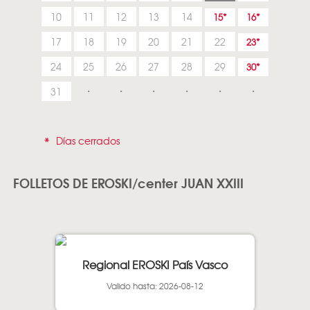
10
11
12
13
14
15
16
17
18
19
20
21
22
23
24
25
26
27
28
29
30
31
*
Días cerrados
FOLLETOS DE EROSKI/center JUAN XXIII
Regional EROSKI País Vasco
Valido hasta: 2026-08-12