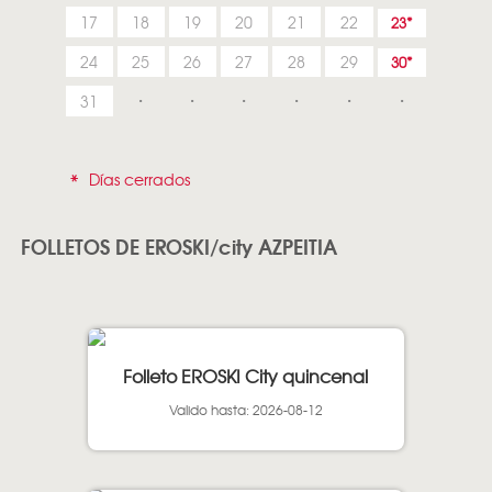
17
18
19
20
21
22
23
24
25
26
27
28
29
30
31
*
Días cerrados
FOLLETOS DE EROSKI/city AZPEITIA
Folleto EROSKI City quincenal
Valido hasta: 2026-08-12