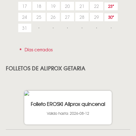
17
18
19
20
21
22
23
24
25
26
27
28
29
30
31
*
Días cerrados
FOLLETOS DE ALIPROX GETARIA
Folleto EROSKI Aliprox quincenal
Valido hasta: 2026-08-12