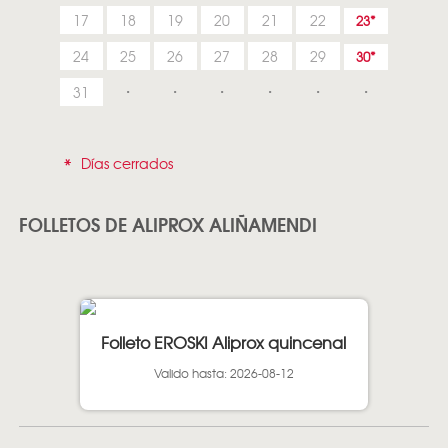
17
18
19
20
21
22
23
24
25
26
27
28
29
30
31
*
Días cerrados
FOLLETOS DE ALIPROX ALIÑAMENDI
Folleto EROSKI Aliprox quincenal
Valido hasta: 2026-08-12