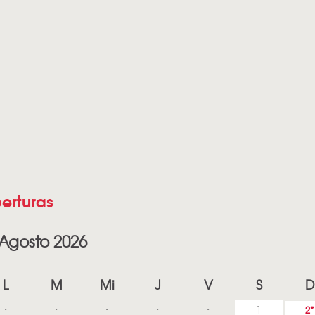
erturas
Agosto 2026
L
M
Mi
J
V
S
D
1
2