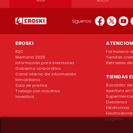
Síguenos
EROSKI
ATENCION 
RSC
Formulario d
Memoria 2025
Tiendas onli
Información para inversores
Retiradas de
Gobierno corporativo
Canal interno de información
TIENDAS E
Inmobiliaria
Buscador de
Sala de prensa
Apertura en 
Trabaja con nosotros
Supermercad
Investors
Descanso
Eléctronica
Electrodomé
Seguros