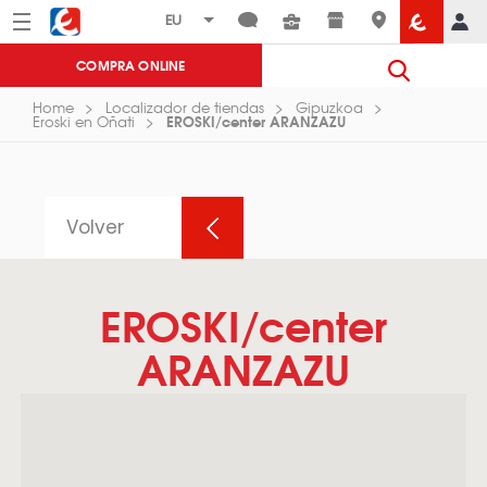
Menú
Eroski
COMPRA ONLINE
Home
Localizador de tiendas
Gipuzkoa
EROSKI/center ARANZAZU
Eroski en Oñati
Volver
EROSKI/center
ARANZAZU