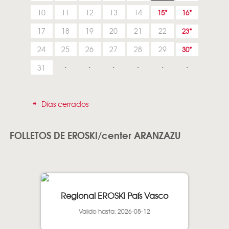
10
11
12
13
14
15
16
17
18
19
20
21
22
23
24
25
26
27
28
29
30
31
*
Días cerrados
FOLLETOS DE EROSKI/center ARANZAZU
Regional EROSKI País Vasco
Valido hasta: 2026-08-12