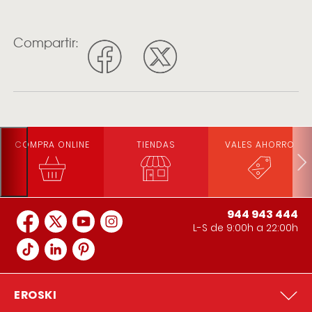
Compartir:
COMPRA ONLINE
TIENDAS
VALES AHORRO
944 943 444
L-S de 9:00h a 22:00h
EROSKI