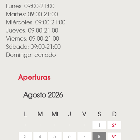
Lunes: 09:00-21:00
Martes: 09:00-21:00
Miércoles: 09:00-21:00
Jueves: 09:00-21:00
Viernes: 09:00-21:00
Sábado: 09:00-21:00
Domingo: cerrado
Aperturas
Agosto 2026
L
M
Mi
J
V
S
D
1
2
8
3
4
5
6
7
9