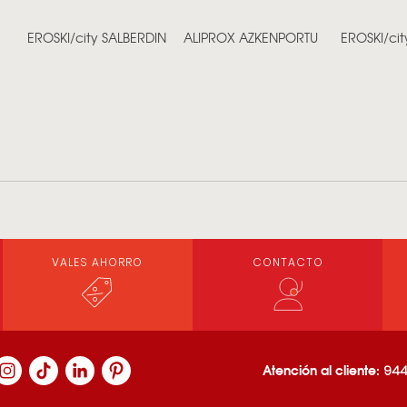
EROSKI/city SALBERDIN
ALIPROX AZKENPORTU
EROSKI/ci
VALES AHORRO
CONTACTO
Atención al cliente:
944