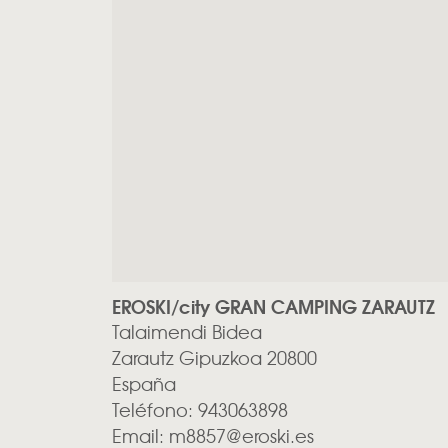
EROSKI/city GRAN CAMPING ZARAUTZ
Talaimendi Bidea
Zarautz
Gipuzkoa
20800
España
Teléfono:
943063898
Email:
m8857@eroski.es