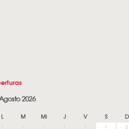
erturas
Agosto 2026
L
M
Mi
J
V
S
D
1
2