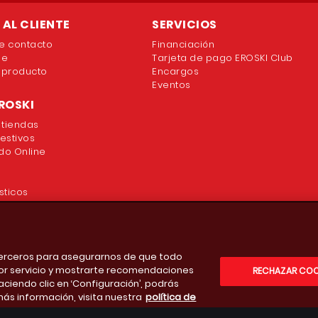
AL CLIENTE
SERVICIOS
e contacto
Financiación
ne
Tarjeta de pago EROSKI Club
 producto
Encargos
Eventos
ROSKI
 tiendas
festivos
o Online
sticos
 terceros para asegurarnos de que todo
or servicio y mostrarte recomendaciones
RECHAZAR COO
aciendo clic en ‘Configuración’, podrás
más información, visita nuestra
política de