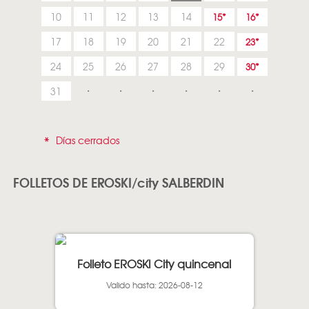
10
11
12
13
14
15
16
17
18
19
20
21
22
23
24
25
26
27
28
29
30
31
*
Días cerrados
FOLLETOS DE EROSKI/city SALBERDIN
Folleto EROSKI City quincenal
Valido hasta: 2026-08-12