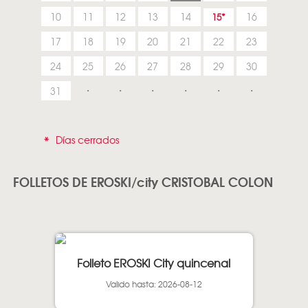
10
11
12
13
14
16
15
17
18
19
20
21
22
23
24
25
26
27
28
29
30
31
*
Días cerrados
FOLLETOS DE EROSKI/city CRISTOBAL COLON
Folleto EROSKI City quincenal
Valido hasta: 2026-08-12