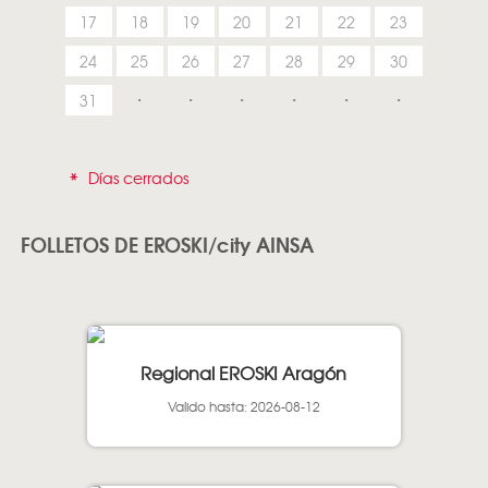
17
18
19
20
21
22
23
24
25
26
27
28
29
30
31
*
Días cerrados
FOLLETOS DE EROSKI/city AINSA
Regional EROSKI Aragón
Valido hasta: 2026-08-12