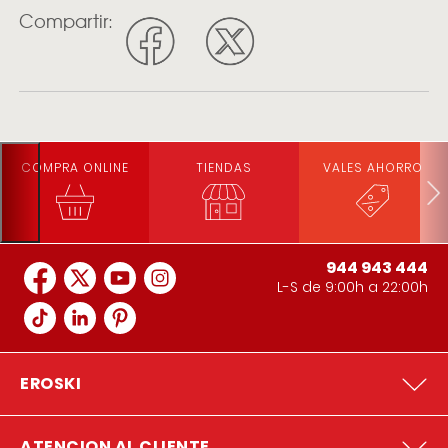
Compartir:
COMPRA ONLINE
TIENDAS
VALES AHORRO
944 943 444
L-S de 9:00h a 22:00h
EROSKI
ATENCION AL CLIENTE