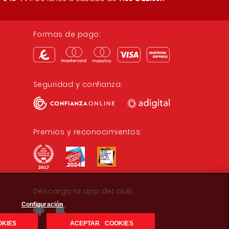
Avenida sobrarbe 15
ALIPROX BROTO
Formas de pago:
Calle Santa Cruz 29
GASOLINERA JACA
Carretera Ipas 3A
Seguridad y confianza:
EROSKI/city CANFRANC
Avda. de Fernando el Católico,
13-15
Premios y reconocimientos:
EROSKI/city PIRINEOS SALLENT DE
GALLEGO
Calle Penazuela 8
Descarga la app del club
Configuración
OKIES
ACEPTAR COOKIES