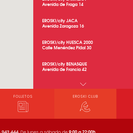
Avenida de Fraga 14
EROSKI/city JACA
Avenida Zaragoza 16
EROSKI/city HUESCA 2000
Calle Menéndez Pidal 30
EROSKI/city BENASQUE
Avenida de Francia 42
EROSKI/center MONZON
Camino de Tamarite 3-7
FOLLETOS
EROSKI CLUB
EROSKI/city BARBASTRO
Permisan 3
EROSKI/city AINSA
9:00 a 22:00h
 943 444
. De lunes a sábado de