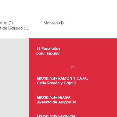
sque
(1)
Monzon
(1)
nt de Gállego
(1)
13
Resultados
para "
España
"
EROSKI/city RAMON Y CAJAL
Calle Ramón y Cajal 2
EROSKI/city FRAGA
Avenida de Aragón 36
EROSKI/city SARIÑENA