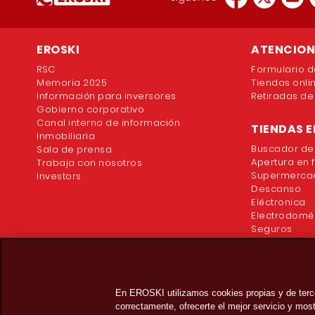
EROSKI
ATENCION 
RSC
Formulario d
Memoria 2025
Tiendas onli
Información para inversores
Retiradas de
Gobierno corporativo
Canal interno de información
TIENDAS E
Inmobiliaria
Buscador de
Sala de prensa
Apertura en 
Trabaja con nosotros
Supermercad
Investors
Descanso
Eléctronica
Electrodomé
Seguros
En EROSKI utilizamos cookies propias y de terc
correctamente, ofrecerte el mejor servicio y mo