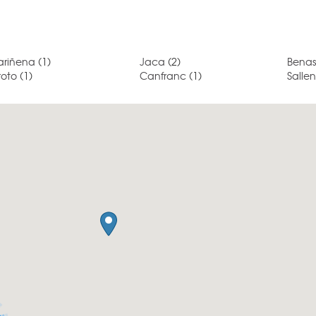
ariñena
(1)
Jaca
(2)
Bena
roto
(1)
Canfranc
(1)
Salle