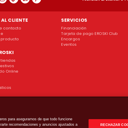
AL CLIENTE
SERVICIOS
e contacto
Financiación
ne
Tarjeta de pago EROSKI Club
 producto
Encargos
Eventos
ROSKI
 tiendas
festivos
o Online
sticos
eros para asegurarnos de que todo funcione
strarte recomendaciones y anuncios ajustados a
RECHAZAR CO