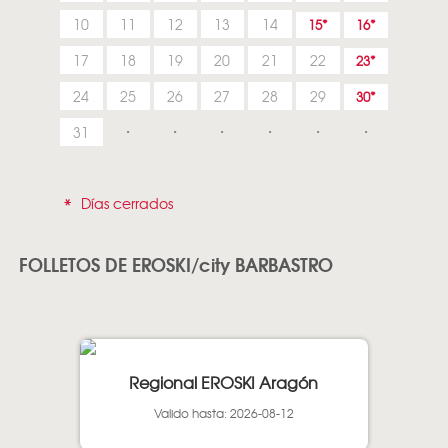
10
11
12
13
14
15
16
17
18
19
20
21
22
23
24
25
26
27
28
29
30
31
*
Días cerrados
FOLLETOS DE EROSKI/city BARBASTRO
Regional EROSKI Aragón
Valido hasta: 2026-08-12