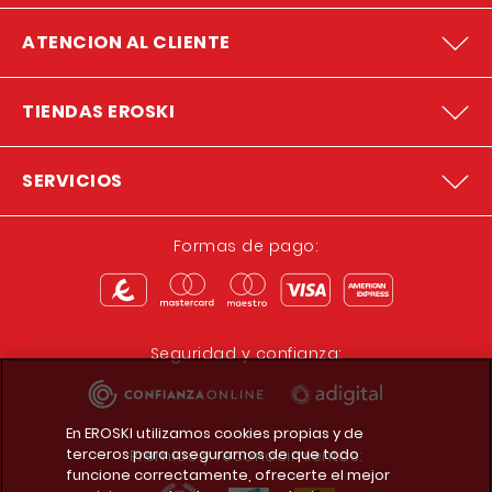
ATENCION AL CLIENTE
TIENDAS EROSKI
SERVICIOS
Formas de pago:
Seguridad y confianza:
En EROSKI utilizamos cookies propias y de
terceros para asegurarnos de que todo
Premios y reconocimientos:
funcione correctamente, ofrecerte el mejor