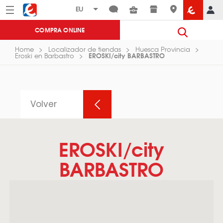
Menú
Eroski
COMPRA ONLINE
Home
Localizador de tiendas
Huesca Provincia
EROSKI/city BARBASTRO
Eroski en Barbastro
Volver
EROSKI/city
BARBASTRO