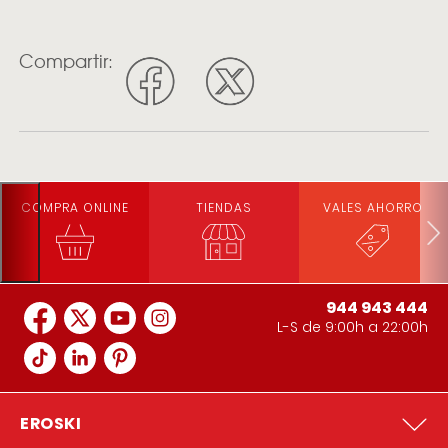
Compartir:
COMPRA ONLINE
TIENDAS
VALES AHORRO
944 943 444
L-S de 9:00h a 22:00h
EROSKI