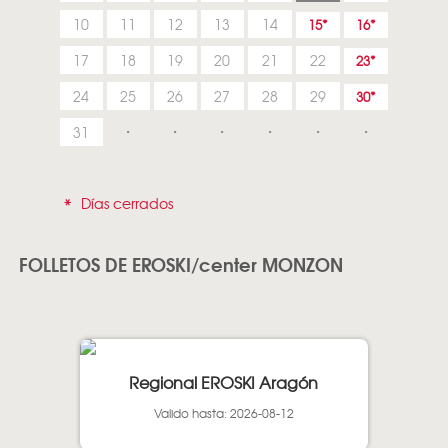
10
11
12
13
14
15
16
17
18
19
20
21
22
23
24
25
26
27
28
29
30
31
*
Días cerrados
FOLLETOS DE EROSKI/center MONZON
Regional EROSKI Aragón
Valido hasta: 2026-08-12