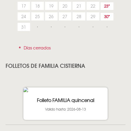
17
18
19
20
21
22
23
24
25
26
27
28
29
30
31
*
Días cerrados
FOLLETOS DE FAMILIA CISTIERNA
Folleto FAMILIA quincenal
Valido hasta: 2026-08-13