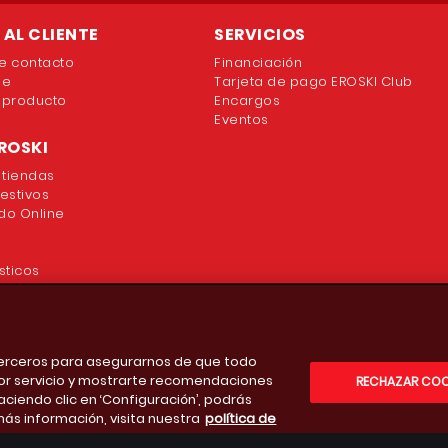
AL CLIENTE
SERVICIOS
e contacto
Financiación
ne
Tarjeta de pago EROSKI Club
 producto
Encargos
Eventos
ROSKI
 tiendas
festivos
o Online
sticos
 terceros para asegurarnos de que todo
or servicio y mostrarte recomendaciones
RECHAZAR COO
aciendo clic en ‘Configuración’, podrás
más información, visita nuestra
política de