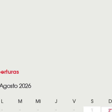
erturas
Agosto 2026
L
M
Mi
J
V
S
D
1
2