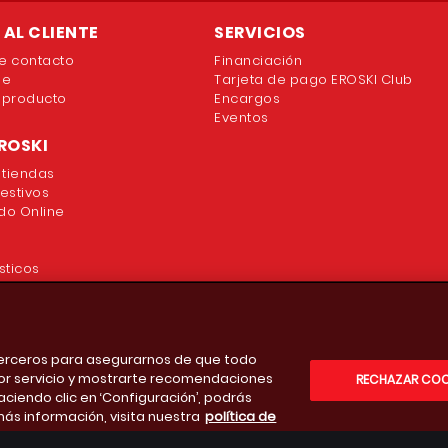
AL CLIENTE
SERVICIOS
e contacto
Financiación
ne
Tarjeta de pago EROSKI Club
 producto
Encargos
Eventos
ROSKI
 tiendas
festivos
o Online
sticos
 terceros para asegurarnos de que todo
or servicio y mostrarte recomendaciones
RECHAZAR COO
aciendo clic en ‘Configuración’, podrás
más información, visita nuestra
política de