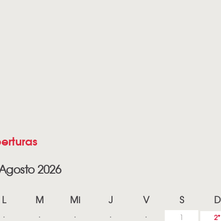
erturas
Agosto 2026
L
M
Mi
J
V
S
D
1
2