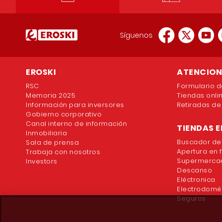
Síguenos
EROSKI
ATENCION 
RSC
Formulario d
Memoria 2025
Tiendas onli
Información para inversores
Retiradas de
Gobierno corporativo
Canal interno de información
TIENDAS E
Inmobiliaria
Buscador de
Sala de prensa
Apertura en 
Trabaja con nosotros
Supermercad
Investors
Descanso
Eléctronica
Electrodomé
Seguros