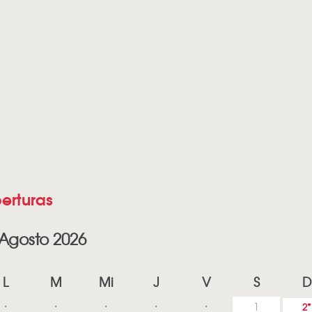
erturas
Agosto 2026
L
M
Mi
J
V
S
D
1
2